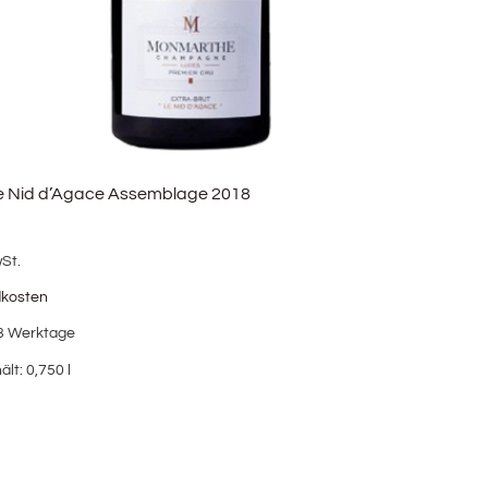
 Nid d’Agace Assemblage 2018
wSt.
dkosten
3 Werktage
ält: 0,750
l
b