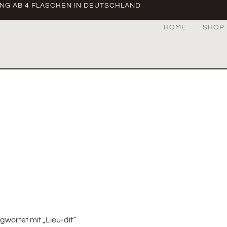
UNG AB 4 FLASCHEN IN DEUTSCHLAND
HOME
SHOP
wortet mit „Lieu-dit“