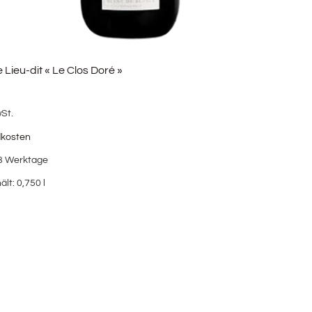
Lieu-dit « Le Clos Doré »
wSt.
dkosten
3 Werktage
ält: 0,750
l
b