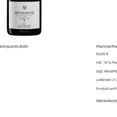
 Grimpants BdN
Monmarthe
53,00
€
inkl. 19 % M
zzgl.
Versan
Lieferzeit:
2-
Produkt enth
Warenkor