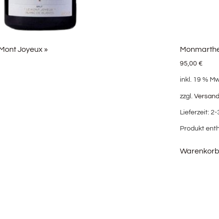
 Mont Joyeux »
Monmarthe 
95,00
€
inkl. 19 % M
zzgl.
Versan
Lieferzeit:
2-
Produkt enth
Warenkor