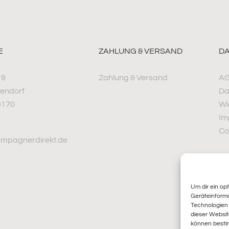
E
ZAHLUNG & VERSAND
D
 9
Zahlung & Versand
A
tendorf
Da
 0170
Wi
Im
Co
mpagnerdirekt.de
Um dir ein op
Geräteinform
Technologien 
dieser Websit
können besti