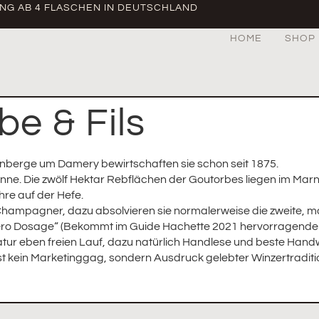
UNG AB 4 FLASCHEN IN DEUTSCHLAND
HOME
SHOP
e & Fils
einberge um Damery bewirtschaften sie schon seit 1875.
inne. Die zwölf Hektar Rebflächen der Goutorbes liegen im Marne
hre auf der Hefe.
Champagner, dazu absolvieren sie normalerweise die zweite, m
„Zéro Dosage“ (Bekommt im Guide Hachette 2021 hervorragende 
Natur eben freien Lauf, dazu natürlich Handlese und beste Handw
ist kein Marketinggag, sondern Ausdruck gelebter Winzertraditi