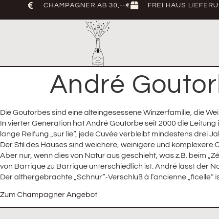
CHAMPAGNER AB 30,--€
FREI HAUS LIEFER
André Goutorb
Die Goutorbes sind eine alteingesessene Winzerfamilie, die W
In vierter Generation hat André Goutorbe seit 2000 die Leitung 
lange Reifung „sur lie“, jede Cuvée verbleibt mindestens drei Ja
Der Stil des Hauses sind weichere, weinigere und komplexere 
Aber nur, wenn dies von Natur aus geschieht, was z.B. beim 
von Barrique zu Barrique unterschiedlich ist. André lässt der 
Der althergebrachte „Schnur“-Verschluß à l’ancienne „ficelle“ 
Zum Champagner Angebot