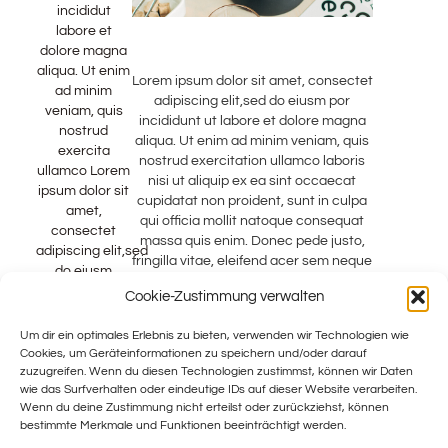
incididut
labore et
dolore magna
aliqua. Ut enim
Lorem ipsum dolor sit amet, consectet
ad minim
adipiscing elit,sed do eiusm por
veniam, quis
incididunt ut labore et dolore magna
nostrud
aliqua. Ut enim ad minim veniam, quis
exercita
nostrud exercitation ullamco laboris
ullamco Lorem
nisi ut aliquip ex ea sint occaecat
ipsum dolor sit
cupidatat non proident, sunt in culpa
amet,
qui officia mollit natoque consequat
consectet
massa quis enim. Donec pede justo,
adipiscing elit,sed
fringilla vitae, eleifend acer sem neque
do eiusm
sed ipsum. Nam quam nunc, blandit
Cookie-Zustimmung verwalten
vel, ridiculus mus. Donec quam felis,
ultricies nec, pellentesque eu, pretium
Um dir ein optimales Erlebnis zu bieten, verwenden wir Technologien wie
consectetuer elit. Aenean commodo
Cookies, um Geräteinformationen zu speichern und/oder darauf
ligula eget dolor. Aenean massa.
zuzugreifen. Wenn du diesen Technologien zustimmst, können wir Daten
luculvinar, nec sodales sagittis magna
wie das Surfverhalten oder eindeutige IDs auf dieser Website verarbeiten.
Sed
Wenn du deine Zustimmung nicht erteilst oder zurückziehst, können
bestimmte Merkmale und Funktionen beeinträchtigt werden.