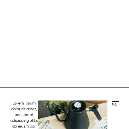
Lorem ipsum
PREVIOUS STORY
NEXT STORY
dolor sit amet,
consectet
adipiscing elit,sed
do eiusm por