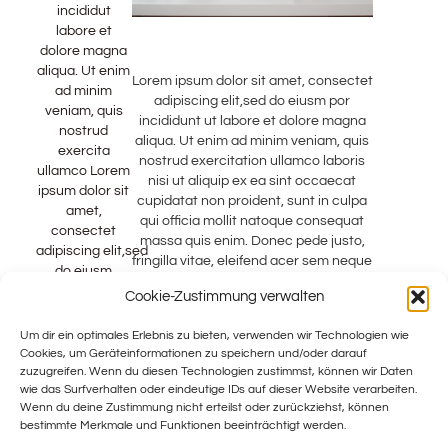
incididut
labore et
dolore magna
aliqua. Ut enim
Lorem ipsum dolor sit amet, consectet
ad minim
adipiscing elit,sed do eiusm por
veniam, quis
incididunt ut labore et dolore magna
nostrud
aliqua. Ut enim ad minim veniam, quis
exercita
nostrud exercitation ullamco laboris
ullamco Lorem
nisi ut aliquip ex ea sint occaecat
ipsum dolor sit
cupidatat non proident, sunt in culpa
amet,
qui officia mollit natoque consequat
consectet
massa quis enim. Donec pede justo,
adipiscing elit,sed
fringilla vitae, eleifend acer sem neque
do eiusm
sed ipsum. Nam quam nunc, blandit
Cookie-Zustimmung verwalten
vel, ridiculus mus. Donec quam felis,
ultricies nec, pellentesque eu, pretium
Um dir ein optimales Erlebnis zu bieten, verwenden wir Technologien wie
consectetuer elit. Aenean commodo
Cookies, um Geräteinformationen zu speichern und/oder darauf
ligula eget dolor. Aenean massa.
zuzugreifen. Wenn du diesen Technologien zustimmst, können wir Daten
luculvinar, nec sodales sagittis magna
wie das Surfverhalten oder eindeutige IDs auf dieser Website verarbeiten.
Sed
Wenn du deine Zustimmung nicht erteilst oder zurückziehst, können
bestimmte Merkmale und Funktionen beeinträchtigt werden.