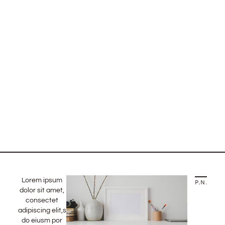
Lorem ipsum
PREVIOUS STORY
NEXT STORY
dolor sit amet,
consectet
adipiscing elit,sed
do eiusm por