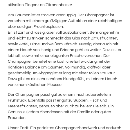
stilvollen Eleganz an Zitronenbaiser.
Am Gaumen ist er trocken aber üppig. Der Champagner ist
versehen mit einem großzügigen Auftakt an einer reichhaltigen
aber seidigen Fruchtexplosion.
Er ist zart und rassig, aber voll ausbalanciert. Sehr angenehm
und leicht zu trinken schmeckt das Glas nach Zitrusfrüchten,
sowie Apfel, Birne und weißem Pfirsich. Nussig, aber auch mit
einem Hauch von Honig und Brioche geht es weiter. Dazu ist er
lebhaft, sowie mit einer eleganten Frische versehen. Der
Champagner bereitet eine köstliche Entwicklung mit der
richtigen Balance am Gaumen. Vollmundig, kraftvoll aber
geschmeidig. Im Abgang ist er lang mit einer tollen Struktur.
Dazu gibt es ein sehr schönes Mundgefühl, mit einem Hauch
von einem köstlichen Mousse.
Der Champagner passt gut zu einem frisch zubereitetem
Frühstück. Ebenfalls passt er gut zu Suppen, Fisch und
Meeresfrüchten, genauso aber auch zu hellem Fleisch. Ein
Genuss zu jedem Abendessen mit der Familie oder guten
Freunden.
Unser Fazit: Ein perfektes Champagnerhandwerk und dadurch