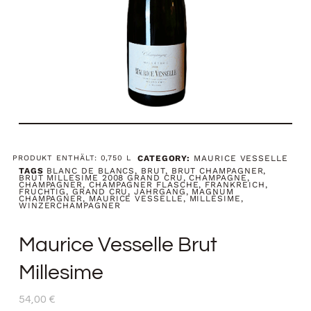
PRODUKT ENTHÄLT: 0,750
L
CATEGORY:
MAURICE VESSELLE
TAGS
BLANC DE BLANCS
,
BRUT
,
BRUT CHAMPAGNER
,
BRUT MILLESIME 2008 GRAND CRU
,
CHAMPAGNE
,
CHAMPAGNER
,
CHAMPAGNER FLASCHE
,
FRANKREICH
,
FRUCHTIG
,
GRAND CRU
,
JAHRGANG
,
MAGNUM
CHAMPAGNER
,
MAURICE VESSELLE
,
MILLÉSIME
,
WINZERCHAMPAGNER
Maurice Vesselle Brut
Millesime
54,00
€