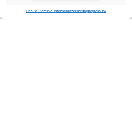
Cookie-Richtlinie
Datenschutzerklärung
Impressum
ANDRE GOUTORBE BEST OF ANDRE
GOUTORBE (3×0,75L)
94,00
€
inkl. 19 % MwSt.
zzgl.
Versandkosten
Lieferzeit:
2-3 Werktage
Produkt enthält: 2,250
l
WARENKORB