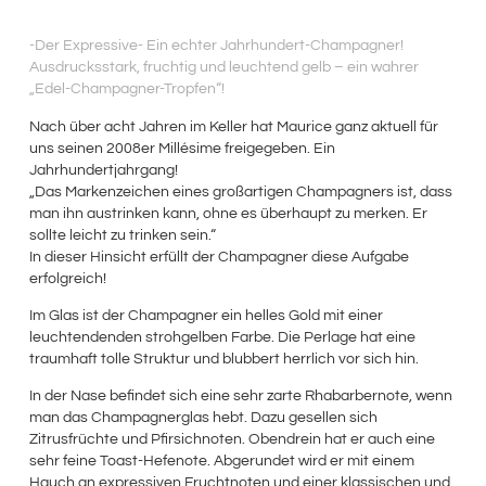
-Der Expressive- Ein echter Jahrhundert-Champagner!
Ausdrucksstark, fruchtig und leuchtend gelb – ein wahrer
„Edel-Champagner-Tropfen“!
Nach über acht Jahren im Keller hat Maurice ganz aktuell für
uns seinen 2008er Millésime freigegeben. Ein
Jahrhundertjahrgang!
„Das Markenzeichen eines großartigen Champagners ist, dass
man ihn austrinken kann, ohne es überhaupt zu merken. Er
sollte leicht zu trinken sein.“
In dieser Hinsicht erfüllt der Champagner diese Aufgabe
erfolgreich!
Im Glas ist der Champagner ein helles Gold mit einer
leuchtendenden strohgelben Farbe. Die Perlage hat eine
traumhaft tolle Struktur und blubbert herrlich vor sich hin.
In der Nase befindet sich eine sehr zarte Rhabarbernote, wenn
man das Champagnerglas hebt. Dazu gesellen sich
Zitrusfrüchte und Pfirsichnoten. Obendrein hat er auch eine
sehr feine Toast-Hefenote. Abgerundet wird er mit einem
Hauch an expressiven Fruchtnoten und einer klassischen und