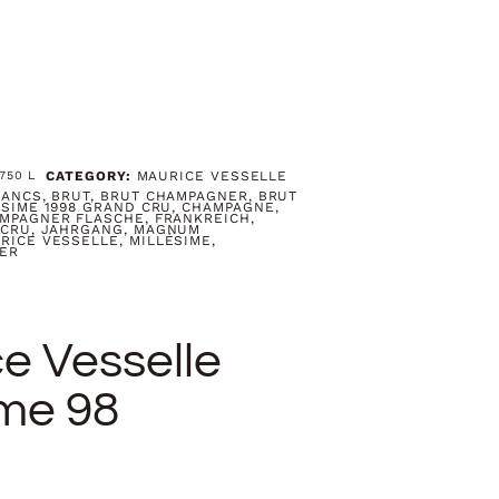
,750
L
CATEGORY:
MAURICE VESSELLE
LANCS
,
BRUT
,
BRUT CHAMPAGNER
,
BRUT
ESIME 1998 GRAND CRU
,
CHAMPAGNE
,
MPAGNER FLASCHE
,
FRANKREICH
,
 CRU
,
JAHRGANG
,
MAGNUM
RICE VESSELLE
,
MILLÉSIME
,
ER
e Vesselle
ime 98