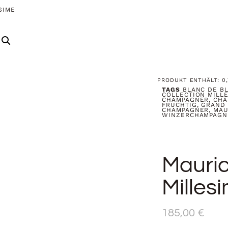
SIME
PRODUKT ENTHÄLT: 0
TAGS
BLANC DE B
COLLECTION MILL
CHAMPAGNER
,
CHA
FRUCHTIG
,
GRAND
CHAMPAGNER
,
MAU
WINZERCHAMPAGN
Mauric
Milles
185,00
€