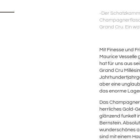
-Der Schatzkamm
Champagnerflasch
Grand Cru. Ein w
Mit Finesse und Fr
Maurice Vesselle g
hat für uns aus s
Grand Cru Millés
Jahrhundertjahrga
aber eine unglaub
das enorme Lager
Das Champagnergl
herrliches Gold-G
glänzend funkelt i
Bernstein. Absolut
wunderschönes al
sind mit einem Ha