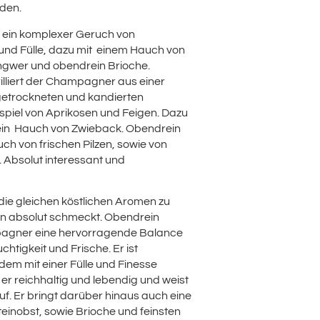
nden.
t ein komplexer Geruch von
nd Fülle, dazu mit einem Hauch von
Ingwer und obendrein Brioche.
illiert der Champagner aus einer
getrockneten und kandierten
spiel von Aprikosen und Feigen. Dazu
 ein Hauch von Zwieback. Obendrein
ruch von frischen Pilzen, sowie von
 Absolut interessant und
ie gleichen köstlichen Aromen zu
an absolut schmeckt. Obendrein
pagner eine hervorragende Balance
chtigkeit und Frische. Er ist
dem mit einer Fülle und Finesse
 er reichhaltig und lebendig und weist
uf. Er bringt darüber hinaus auch eine
teinobst, sowie Brioche und feinsten