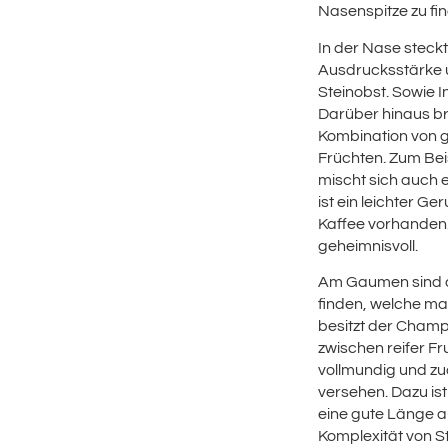
Nasenspitze zu fi
In der Nase steck
Ausdrucksstärke u
Steinobst. Sowie 
Darüber hinaus br
Kombination von 
Früchten. Zum Bei
mischt sich auch
ist ein leichter Ge
Kaffee vorhanden.
geheimnisvoll.
Am Gaumen sind d
finden, welche m
besitzt der Cham
zwischen reifer Fru
vollmundig und zu
versehen. Dazu ist
eine gute Länge a
Komplexität von S