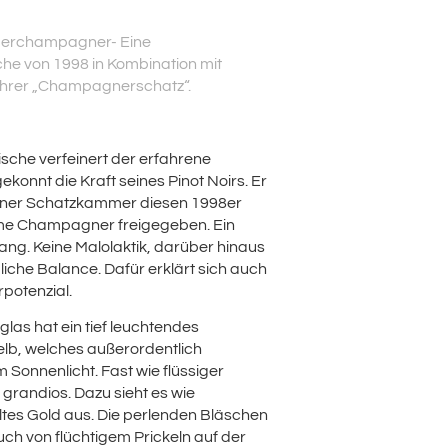
erchampagner- Eine
e von 1998 in Kombination mit
ahrer „Champagnerschatz“.
ische verfeinert der erfahrene
ekonnt die Kraft seines Pinot Noirs. Er
einer Schatzkammer diesen 1998er
ime Champagner freigegeben. Ein
ng. Keine Malolaktik, darüber hinaus
liche Balance. Dafür erklärt sich auch
potenzial.
as hat ein tief leuchtendes
elb, welches außerordentlich
m Sonnenlicht. Fast wie flüssiger
 grandios. Dazu sieht es wie
tes Gold aus. Die perlenden Bläschen
uch von flüchtigem Prickeln auf der