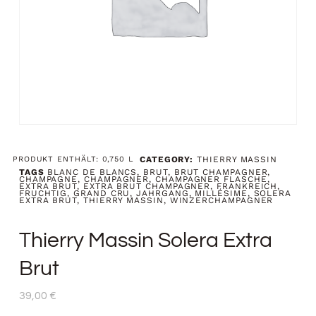
PRODUKT ENTHÄLT: 0,750
L
CATEGORY:
THIERRY MASSIN
TAGS
BLANC DE BLANCS
,
BRUT
,
BRUT CHAMPAGNER
,
CHAMPAGNE
,
CHAMPAGNER
,
CHAMPAGNER FLASCHE
,
EXTRA BRUT
,
EXTRA BRUT CHAMPAGNER
,
FRANKREICH
,
FRUCHTIG
,
GRAND CRU
,
JAHRGANG
,
MILLÉSIME
,
SOLERA
EXTRA BRUT
,
THIERRY MASSIN
,
WINZERCHAMPAGNER
Thierry Massin Solera Extra
Brut
39,00
€