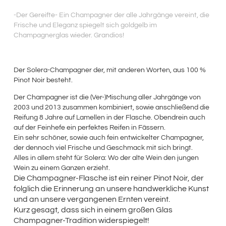
-Der Gereifte- Ein Champagner der alle Jahrgänge vereint, die
Frische und Eleganz spiegelt sich goldgelb im
Champagnerglas wieder. Grandios!
Der Solera-Champagner der, mit anderen Worten, aus 100 %
Pinot Noir besteht.
Der Champagner ist die (Ver-)Mischung aller Jahrgänge von
2003 und 2013 zusammen kombiniert, sowie anschließend die
Reifung 8 Jahre auf Lamellen in der Flasche. Obendrein auch
auf der Feinhefe ein perfektes Reifen in Fässern.
Ein sehr schöner, sowie auch fein entwickelter Champagner,
der dennoch viel Frische und Geschmack mit sich bringt.
Alles in allem steht für Solera: Wo der alte Wein den jungen
Wein zu einem Ganzen erzieht.
Die Champagner-Flasche ist ein reiner Pinot Noir, der
folglich die Erinnerung an unsere handwerkliche Kunst
und an unsere vergangenen Ernten vereint.
Kurz gesagt, dass sich in einem großen Glas
Champagner-Tradition widerspiegelt!