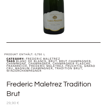
PRODUKT ENTHÄLT: 0,750
L
CATEGORY:
FREDERIC MALETREZ
TAGS
BLANC DE BLANCS
,
BRUT
,
BRUT CHAMPAGNER
,
CHAMPAGNE
,
CHAMPAGNER
,
CHAMPAGNER FLASCHE
,
FRANKREICH
,
FREDERIC MALETREZ
,
FRUCHTIG
,
GRAND
CRU
,
MAGNUM CHAMPAGNER
,
TRADITION BRUT
,
WINZERCHAMPAGNER
Frederic Maletrez Tradition
Brut
29,90
€