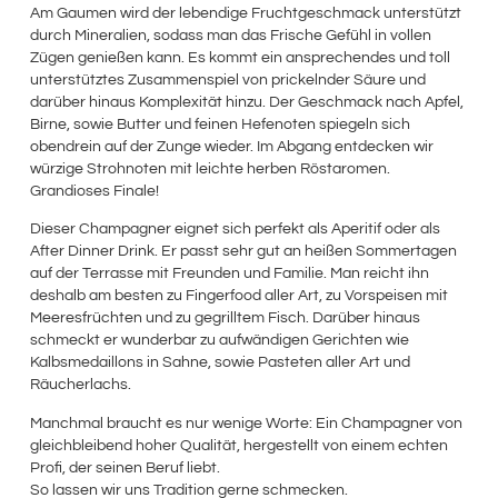
Am Gaumen wird der lebendige Fruchtgeschmack unterstützt
durch Mineralien, sodass man das Frische Gefühl in vollen
Zügen genießen kann. Es kommt ein ansprechendes und toll
unterstütztes Zusammenspiel von prickelnder Säure und
darüber hinaus Komplexität hinzu. Der Geschmack nach Apfel,
Birne, sowie Butter und feinen Hefenoten spiegeln sich
obendrein auf der Zunge wieder. Im Abgang entdecken wir
würzige Strohnoten mit leichte herben Röstaromen.
Grandioses Finale!
Dieser Champagner eignet sich perfekt als Aperitif oder als
After Dinner Drink. Er passt sehr gut an heißen Sommertagen
auf der Terrasse mit Freunden und Familie. Man reicht ihn
deshalb am besten zu Fingerfood aller Art, zu Vorspeisen mit
Meeresfrüchten und zu gegrilltem Fisch. Darüber hinaus
schmeckt er wunderbar zu aufwändigen Gerichten wie
Kalbsmedaillons in Sahne, sowie Pasteten aller Art und
Räucherlachs.
Manchmal braucht es nur wenige Worte: Ein Champagner von
gleichbleibend hoher Qualität, hergestellt von einem echten
Profi, der seinen Beruf liebt.
So lassen wir uns Tradition gerne schmecken.