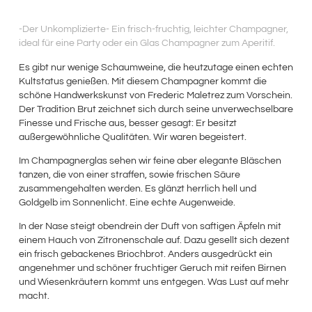
-Der Unkomplizierte- Ein frisch-fruchtig, leichter Champagner,
ideal für eine Party oder ein Glas Champagner zum Aperitif.
Es gibt nur wenige Schaumweine, die heutzutage einen echten
Kultstatus genießen. Mit diesem Champagner kommt die
schöne Handwerkskunst von Frederic Maletrez zum Vorschein.
Der Tradition Brut zeichnet sich durch seine unverwechselbare
Finesse und Frische aus, besser gesagt: Er besitzt
außergewöhnliche Qualitäten. Wir waren begeistert.
Im Champagnerglas sehen wir feine aber elegante Bläschen
tanzen, die von einer straffen, sowie frischen Säure
zusammengehalten werden. Es glänzt herrlich hell und
Goldgelb im Sonnenlicht. Eine echte Augenweide.
In der Nase steigt obendrein der Duft von saftigen Äpfeln mit
einem Hauch von Zitronenschale auf. Dazu gesellt sich dezent
ein frisch gebackenes Briochbrot. Anders ausgedrückt ein
angenehmer und schöner fruchtiger Geruch mit reifen Birnen
und Wiesenkräutern kommt uns entgegen. Was Lust auf mehr
macht.